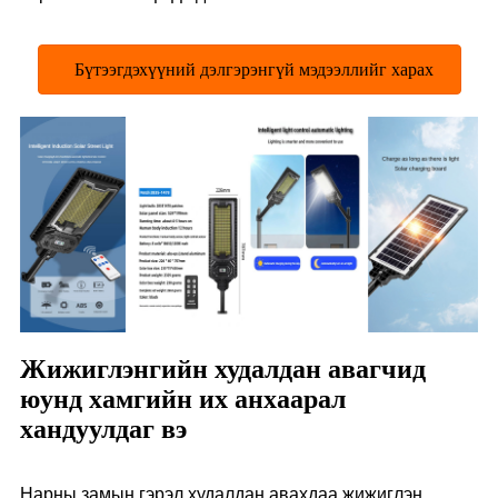
Бүтээгдэхүүний дэлгэрэнгүй мэдээллийг харах
Жижиглэнгийн худалдан авагчид
юунд хамгийн их анхаарал
хандуулдаг вэ
Нарны замын гэрэл худалдан авахдаа жижиглэн