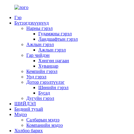
Гэр
Бүтээгдэхүүнүүд
Нарны гэрэл
Гудамжны гэрэл
Ландшафтын гэрэл
Ажлын гэрэл
Ажлын гэрэл
Гар чийдэн
Хөнгөн цагаан
Хуванцар
Кемпийн гэрэл
Урд гэрэл
Дотор гэрэлтүүлэг
Шөнийн гэрэл
Бусад
Дугуйн гэрэл
ШИЙДЭЛ
Бидний тухай
Мэдээ
Салбарын мэдээ
Компанийн мэдээ
Холбоо барих