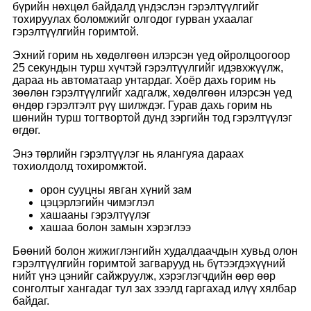
бүрийн нөхцөл байдалд үндэслэн гэрэлтүүлгийг
тохируулах боломжийг олгодог гурван ухаалаг
гэрэлтүүлгийн горимтой.
Эхний горим нь хөдөлгөөн илэрсэн үед ойролцоогоор
25 секундын турш хүчтэй гэрэлтүүлгийг идэвхжүүлж,
дараа нь автоматаар унтардаг. Хоёр дахь горим нь
зөөлөн гэрэлтүүлгийг хадгалж, хөдөлгөөн илэрсэн үед
өндөр гэрэлтэлт рүү шилждэг. Гурав дахь горим нь
шөнийн турш тогтвортой дунд зэргийн тод гэрэлтүүлэг
өгдөг.
Энэ төрлийн гэрэлтүүлэг нь ялангуяа дараах
тохиолдолд тохиромжтой.
орон сууцны явган хүний ​​зам
цэцэрлэгийн чимэглэл
хашааны гэрэлтүүлэг
хашаа болон замын хэрэглээ
Бөөний болон жижиглэнгийн худалдаачдын хувьд олон
гэрэлтүүлгийн горимтой загварууд нь бүтээгдэхүүний
нийт үнэ цэнийг сайжруулж, хэрэглэгчдийн өөр өөр
сонголтыг хангадаг тул зах зээлд гаргахад илүү хялбар
байдаг.