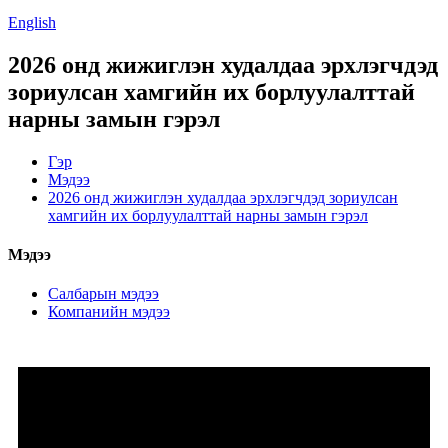
English
2026 онд жижиглэн худалдаа эрхлэгчдэд
зориулсан хамгийн их борлуулалттай
нарны замын гэрэл
Гэр
Мэдээ
2026 онд жижиглэн худалдаа эрхлэгчдэд зориулсан
хамгийн их борлуулалттай нарны замын гэрэл
Мэдээ
Салбарын мэдээ
Компанийн мэдээ