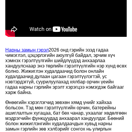
Нарны замын гэрэл
2026 онд гэрийн эзэд гадаа
чимэглэл, цэцэрлэгийн аюулгүй байдал, эрчим хүч
хэмнэх гэрэлтүүлгийн шийдлүүдэд анхаарлаа
хандуулснаар энэ төрлийн гэрэлтүүлгийн нэр хүнд өсөх
болно. Жижиглэн худалдаачид болон онлайн
худалдаачид дулаан цагаан гэрэлтүүлэгтэй, ус
нэвтэрдэггүй, суурилуулахад хялбар орчин үеийн
гадаа нарны гэрлийн эрэлт хэрэгцээ нэмэгдэж байгааг
харж байна.
Өнөөгийн хэрэглэгчид зөвхөн хямд үнийг хайхаа
больсон. Тэд мөн гэрэлтүүлгийн орчин, батерейны
ашиглалтын хугацаа, бат бөх чанар, ухаалаг хөдөлгөөн
мэдрэгчийн функцуудад анхаарал хандуулдаг. Бөөний
болон жижиглэнгийн худалдаачдын хувьд нарны
замын гэрлийн зөв хэлбэрийг сонгох нь улирлын