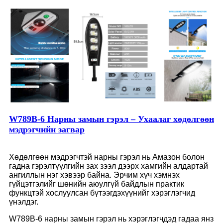
W789B-6 Нарны замын гэрэл – Ухаалаг хөдөлгөөн
мэдрэгчийн загвар
Хөдөлгөөн мэдрэгчтэй нарны гэрэл нь Амазон болон
гадна гэрэлтүүлгийн зах зээл дээрх хамгийн алдартай
ангиллын нэг хэвээр байна. Эрчим хүч хэмнэх
гүйцэтгэлийг шөнийн аюулгүй байдлын практик
функцтэй хослуулсан бүтээгдэхүүнийг хэрэглэгчид
үнэлдэг.
W789B-6 нарны замын гэрэл нь хэрэглэгчдэд гадаа янз