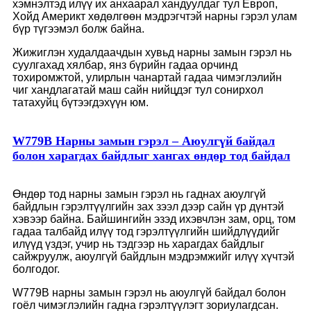
хэмнэлтэд илүү их анхаарал хандуулдаг тул Европ,
Хойд Америкт хөдөлгөөн мэдрэгчтэй нарны гэрэл улам
бүр түгээмэл болж байна.
Жижиглэн худалдаачдын хувьд нарны замын гэрэл нь
суулгахад хялбар, янз бүрийн гадаа орчинд
тохиромжтой, улирлын чанартай гадаа чимэглэлийн
чиг хандлагатай маш сайн нийцдэг тул сонирхол
татахуйц бүтээгдэхүүн юм.
W779B Нарны замын гэрэл – Аюулгүй байдал
болон харагдах байдлыг хангах өндөр тод байдал
Өндөр тод нарны замын гэрэл нь гаднах аюулгүй
байдлын гэрэлтүүлгийн зах зээл дээр сайн үр дүнтэй
хэвээр байна. Байшингийн эзэд ихэвчлэн зам, орц, том
гадаа талбайд илүү тод гэрэлтүүлгийн шийдлүүдийг
илүүд үздэг, учир нь тэдгээр нь харагдах байдлыг
сайжруулж, аюулгүй байдлын мэдрэмжийг илүү хүчтэй
болгодог.
W779B нарны замын гэрэл нь аюулгүй байдал болон
гоёл чимэглэлийн гадна гэрэлтүүлэгт зориулагдсан.