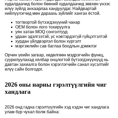
худалдаачид болон бөөний худалдаачид зөвхөн үнээс
илүү зүйлд анхаарлаа хандуулдаг. Найдвартай
нийлүүлэгчид мөн дараахь зүйлийг хангах ёстой.
тогтвортой бүтээгдэхүүний чанар
OEM болон лого тохируулга
уян хатан MOQ сонголтууд
удаан эдэлгээтэй, ус нэвтэрдэггүй гүйцэтгэлтэй
хурдан үйлдвэрлэл болон хүргэлт
мэргэжлийн сав баглаа боодлын дэмжлэг
Орчин үеийн загвар, хөдөлгөөн мэдрэгчийн функц,
суурилуулахад хялбар онцлогтой бүтээгдэхүүнүүд нь
давтан захиалга болон хэрэглэгчийн санал хүсэлтийг
илүү сайн болгодог.
2026 оны нарны гэрэлтүүлгийн чиг
хандлага
2026 онд гадна гэрэлтүүлгийн хэд хэдэн чиг хандлага
улам бүр чухал болж байна: