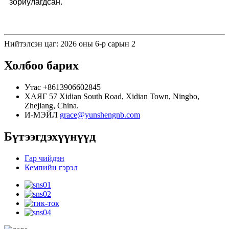
зориулагдсан.
Нийтэлсэн цаг: 2026 оны 6-р сарын 2
Холбоо барих
Утас
+8613906602845
ХАЯГ
57 Xidian South Road, Xidian Town, Ningbo,
Zhejiang, China.
И-МЭЙЛ
grace@yunshengnb.com
Бүтээгдэхүүнүүд
Гар чийдэн
Кемпийн гэрэл