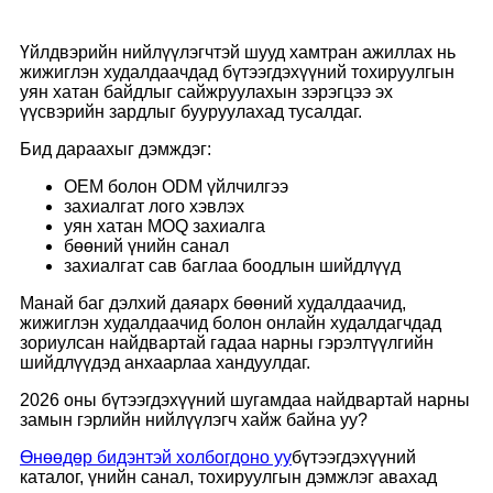
Үйлдвэрийн нийлүүлэгчтэй шууд хамтран ажиллах нь
жижиглэн худалдаачдад бүтээгдэхүүний тохируулгын
уян хатан байдлыг сайжруулахын зэрэгцээ эх
үүсвэрийн зардлыг бууруулахад тусалдаг.
Бид дараахыг дэмждэг:
OEM болон ODM үйлчилгээ
захиалгат лого хэвлэх
уян хатан MOQ захиалга
бөөний үнийн санал
захиалгат сав баглаа боодлын шийдлүүд
Манай баг дэлхий даяарх бөөний худалдаачид,
жижиглэн худалдаачид болон онлайн худалдагчдад
зориулсан найдвартай гадаа нарны гэрэлтүүлгийн
шийдлүүдэд анхаарлаа хандуулдаг.
2026 оны бүтээгдэхүүний шугамдаа найдвартай нарны
замын гэрлийн нийлүүлэгч хайж байна уу?
Өнөөдөр бидэнтэй холбогдоно уу
бүтээгдэхүүний
каталог, үнийн санал, тохируулгын дэмжлэг авахад