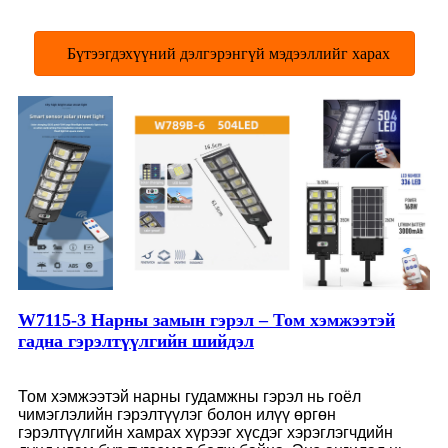
Бүтээгдэхүүний дэлгэрэнгүй мэдээллийг харах
W7115-3 Нарны замын гэрэл – Том хэмжээтэй
гадна гэрэлтүүлгийн шийдэл
Том хэмжээтэй нарны гудамжны гэрэл нь гоёл
чимэглэлийн гэрэлтүүлэг болон илүү өргөн
гэрэлтүүлгийн хамрах хүрээг хүсдэг хэрэглэгчдийн