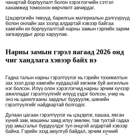
чанартай борлуулалт болон хэрэглэгчийн сэтгэл
ханамжид томоохон өөрчлөлт авчирдаг.
Цэцэрлэгийн төвүүд, барилгын материалын дэлгүүрүүд
болон онлайн зах зээлд алдартай хэвээр байгаа
хамгийн их борлуулалттай нарны замын гэрлийн зарим
загваруудыг доор харуулав.
Нарны замын гэрэл яагаад 2026 онд
чиг хандлага хэвээр байх вэ
Гадна талын нарны гэрэлтүүлэг нь гэрийн тохижилтын
зах зээл дээр хамгийн хурдацтай хөгжиж буй ангиллын
нэг болсон. Илүү олон хэрэглэгчид нарны эрчим хүчээр
ажилладаг гэрэлтүүлгийг илүүд үздэг болсон, учир нь
энэ нь цахилгааны зардлыг бууруулж, шөнийн
гэрэлтүүлгийг найдвартай болгодог.
Дулаан цагаан гэрэлтүүлэг нь цэцэрлэг, хашаа, явган
хүний ​​зам, машины замд илүү зөөлөн, тав тухтай гадаа
уур амьсгалыг бүрдүүлдэг тул онцгой алдартай хэвээр
байна. Гэрийн эзэд аюулгүй байдал, эрчим хүчний