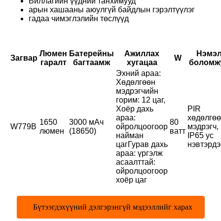
Виллагийн үүдний танхимууд
арын хашааны аюулгүй байдлын гэрэлтүүлэг
гадаа чимэглэлийн төслүүд
Люмен
Батерейны
Ажиллах
Нэмэл
Загвар
W
гаралт
багтаамж
хугацаа
боломж
Эхний араа:
Хөдөлгөөн
мэдрэгчийн
горим: 12 цаг,
Хоёр дахь
PIR
араа:
хөдөлгө
1650
3000 мАч
80
W779B
ойролцоогоор
мэдрэгч,
люмен
(18650)
ватт
найман
IP65 ус
цаг
Гурав дахь
нэвтэрдэ
араа: үргэлж
асаалттай:
ойролцоогоор
хоёр цаг
Бүтээгдэхүүний дэлгэрэнгүй мэдээллийг харах