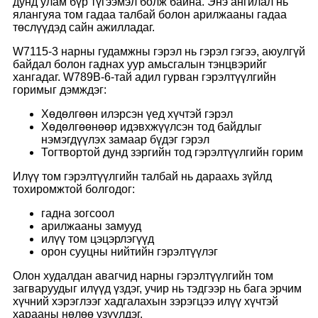
дунд улам бүр түгээмэл болж байна. Энэ ангилал нь
ялангуяа том гадаа талбай болон арилжааны гадаа
төслүүдэд сайн ажилладаг.
W7115-3 нарны гудамжны гэрэл нь гэрэл гэгээ, аюулгүй
байдал болон гаднах уур амьсгалын тэнцвэрийг
хангадаг. W789B-6-тай адил гурван гэрэлтүүлгийн
горимыг дэмждэг:
Хөдөлгөөн илэрсэн үед хүчтэй гэрэл
Хөдөлгөөнөөр идэвхжүүлсэн тод байдлыг
нэмэгдүүлэх замаар бүдэг гэрэл
Тогтвортой дунд зэргийн тод гэрэлтүүлгийн горим
Илүү том гэрэлтүүлгийн талбай нь дараахь зүйлд
тохиромжтой болгодог:
гадна зогсоол
арилжааны замууд
илүү том цэцэрлэгүүд
орон сууцны нийтийн гэрэлтүүлэг
Олон худалдан авагчид нарны гэрэлтүүлгийн том
загваруудыг илүүд үздэг, учир нь тэдгээр нь бага эрчим
хүчний хэрэглээг хадгалахын зэрэгцээ илүү хүчтэй
харааны нөлөө үзүүлдэг.