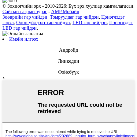
© Зохиогчийн эрх - 2010-2026: Бүх эрх хуулиар хамгаалагдсан.
Сайтын газрын зураг
-
AMP Мобайл
Зөөврийн гар чийдэн
,
Томруулдаг гар чийдэн
,
Цэнэглэдэг
гэрэл
,
Олон үйлдэлт гар чийдэн
,
LED гар чийдэн
,
Цэнэглэдэг
LED гар чийдэн
,
Имэйл илгээх
Андройд
Линкедин
Фэйсбүүк
x