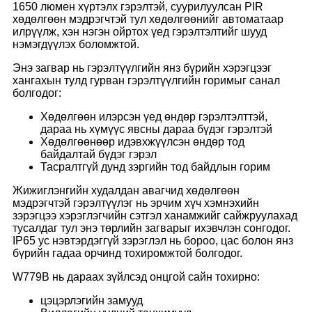
1650 люмен хүртэлх гэрэлтэй, суурилуулсан PIR
хөдөлгөөн мэдрэгчтэй тул хөдөлгөөнийг автоматаар
илрүүлж, хэн нэгэн ойртох үед гэрэлтэлтийг шууд
нэмэгдүүлэх боломжтой.
Энэ загвар нь гэрэлтүүлгийн янз бүрийн хэрэгцээг
хангахын тулд гурван гэрэлтүүлгийн горимыг санал
болгодог:
Хөдөлгөөн илэрсэн үед өндөр гэрэлтэлттэй,
дараа нь хүмүүс явсны дараа бүдэг гэрэлтэй
Хөдөлгөөнөөр идэвхжүүлсэн өндөр тод
байдалтай бүдэг гэрэл
Тасралтгүй дунд зэргийн тод байдлын горим
Жижиглэнгийн худалдан авагчид хөдөлгөөн
мэдрэгчтэй гэрэлтүүлэг нь эрчим хүч хэмнэхийн
зэрэгцээ хэрэглэгчийн сэтгэл ханамжийг сайжруулахад
тусалдаг тул энэ төрлийн загварыг ихэвчлэн сонгодог.
IP65 ус нэвтэрдэггүй зэрэглэл нь бороо, цас болон янз
бүрийн гадаа орчинд тохиромжтой болгодог.
W779B нь дараах зүйлсэд онцгой сайн тохирно:
цэцэрлэгийн замууд