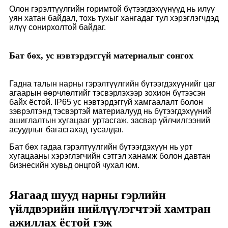
Олон гэрэлтүүлгийн горимтой бүтээгдэхүүнүүд нь илүү
уян хатан байдал, тохь тухыг хангадаг тул хэрэглэгчдэд
илүү сонирхолтой байдаг.
Бат бөх, ус нэвтэрдэггүй материалыг сонгох
Гадна талын нарны гэрэлтүүлгийн бүтээгдэхүүнийг цаг
агаарын өөрчлөлтийг тэсвэрлэхээр зохион бүтээсэн
байх ёстой. IP65 ус нэвтэрдэггүй хамгаалалт болон
зэврэлтэнд тэсвэртэй материалууд нь бүтээгдэхүүний
ашиглалтын хугацааг уртасгаж, засвар үйлчилгээний
асуудлыг багасгахад тусалдаг.
Бат бөх гадаа гэрэлтүүлгийн бүтээгдэхүүн нь урт
хугацааны хэрэглэгчийн сэтгэл ханамж болон давтан
бизнесийн хувьд онцгой чухал юм.
Яагаад шууд нарны гэрлийн
үйлдвэрийн нийлүүлэгчтэй хамтран
ажиллах ёстой гэж