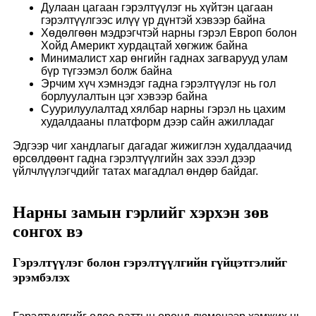
Дулаан цагаан гэрэлтүүлэг нь хүйтэн цагаан
гэрэлтүүлгээс илүү үр дүнтэй хэвээр байна
Хөдөлгөөн мэдрэгчтэй нарны гэрэл Европ болон
Хойд Америкт хурдацтай хөгжиж байна
Минималист хар өнгийн гаднах загварууд улам
бүр түгээмэл болж байна
Эрчим хүч хэмнэдэг гадна гэрэлтүүлэг нь гол
борлуулалтын цэг хэвээр байна
Суурилуулалтад хялбар нарны гэрэл нь цахим
худалдааны платформ дээр сайн ажилладаг
Эдгээр чиг хандлагыг дагадаг жижиглэн худалдаачид
өрсөлдөөнт гадна гэрэлтүүлгийн зах зээл дээр
үйлчлүүлэгчдийг татах магадлал өндөр байдаг.
Нарны замын гэрлийг хэрхэн зөв
сонгох вэ
Гэрэлтүүлэг болон гэрэлтүүлгийн гүйцэтгэлийг
эрэмбэлэх