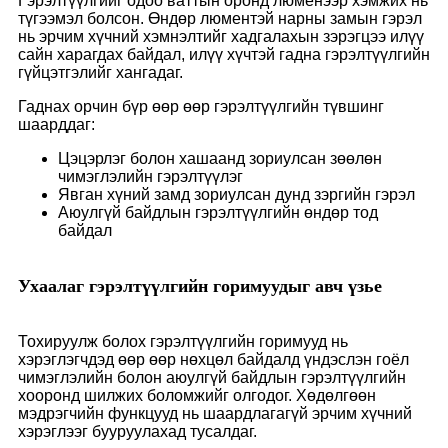
Гэрэлтүүлгийг одоо ваттын оронд люменээр хэмжих нь
түгээмэл болсон. Өндөр люментэй нарны замын гэрэл
нь эрчим хүчний хэмнэлтийг хадгалахын зэрэгцээ илүү
сайн харагдах байдал, илүү хүчтэй гадна гэрэлтүүлгийн
гүйцэтгэлийг хангадаг.
Гаднах орчин бүр өөр өөр гэрэлтүүлгийн түвшинг
шаарддаг:
Цэцэрлэг болон хашаанд зориулсан зөөлөн
чимэглэлийн гэрэлтүүлэг
Явган хүний ​​замд зориулсан дунд зэргийн гэрэл
Аюулгүй байдлын гэрэлтүүлгийн өндөр тод
байдал
Ухаалаг гэрэлтүүлгийн горимуудыг авч үзье
Тохируулж болох гэрэлтүүлгийн горимууд нь
хэрэглэгчдэд өөр өөр нөхцөл байдалд үндэслэн гоёл
чимэглэлийн болон аюулгүй байдлын гэрэлтүүлгийн
хооронд шилжих боломжийг олгодог. Хөдөлгөөн
мэдрэгчийн функцууд нь шаардлагагүй эрчим хүчний
хэрэглээг бууруулахад тусалдаг.