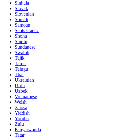
Sinhala
Slovak
Slovenian
Somali
Samoan
Scots Gaelic
Shona
Sindhi
Sundanese
Swahili
Tajik
Tamil
Telugu
Thai
Ukrainian
Urdu
Uzbek
Vietnamese
Welsh
Xhosa
Yiddish
Yoruba
Zulu
Kinyarwanda
Tatar