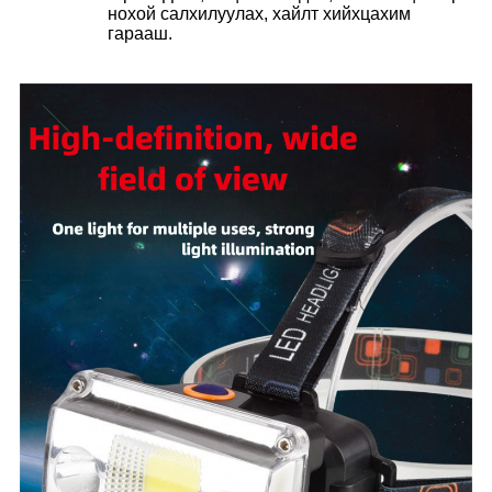
нохой салхилуулах, хайлт хийх
цахим
гарааш.