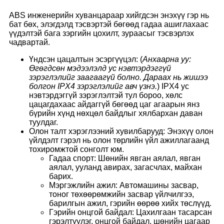
ABS инженерийн хуванцараар хийгдсэн энэхүү гэр нь
бат бөх, элэгдэлд тэсвэртэй бөгөөд гадаа ашиглахаас
үүдэлтэй бага зэргийн цохилт, зураасыг тэсвэрлэх
чадвартай.
Үндсэн цацалтын эсэргүүцэл: (
Анхаарна уу:
Өгөгдсөн мэдээлэлд ус нэвтэрдэггүй
зэрэглэлийг заагаагүй болно. Дараах нь жишээ
болгон IPX4 зэрэглэлийг авч үзнэ.
) IPX4 ус
нэвтэрдэггүй зэрэглэлтэй тул бороо, хөлс
цацагдахаас айдаггүй бөгөөд цаг агаарын янз
бүрийн хүнд нөхцөл байдлыг хялбархан даван
туулдаг.
Олон талт хэрэглээний хувилбарууд: Энэхүү олон
үйлдэлт гэрэл нь олон төрлийн үйл ажиллагаанд
тохиромжтой сонголт юм.
Гадаа спорт: Шөнийн явган аялал, явган
аялал, ууланд авирах, загасчлах, майхан
барих.
Мэргэжлийн ажил: Автомашины засвар,
тоног төхөөрөмжийн засвар үйлчилгээ,
барилгын ажил, гэрийн өөрөө хийх төслүүд.
Гэрийн онцгой байдал: Цахилгаан тасарсан
гэрэлтүүлэг, онцгой байдал, шөнийн цагаар