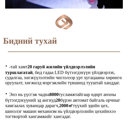
Бидний тухай
·
-тай хамт
20 гаруй жилийн үйлдвэрлэлийн
туршлагатай
, бид гадаа LED бүтээгдэхүүн үйлдвэрлэх,
судалгаа, хөгжүүлэлтийн чиглэлээр урт хугацааны хөрөнгө
оруулалт, хөгжилд мэргэжлийн түвшинд тууштай ханддаг.
·
Энэ нь үүсгэж чадна
8000
тусламжтайгаар өдөрт анхны
бүтээгдэхүүний эд ангиуд
20
бүрэн автомат байгаль орчныг
хамгаалах хуванцар дарагч,
2000㎡
түүхий эдийн цех,
шинэлэг машин механизм нь үйлдвэрлэлийн цехийнхээ
тогтвортой хангамжийг хангадаг.