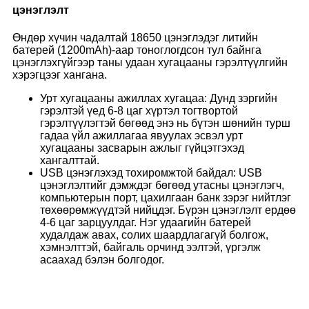
цэнэглэлт
Өндөр хүчин чадалтай 18650 цэнэглэдэг литийн
батерей (1200mAh)-аар тоноглогдсон тул байнга
цэнэглэхгүйгээр таны удаан хугацааны гэрэлтүүлгийн
хэрэгцээг хангана.
Урт хугацааны ажиллах хугацаа: Дунд зэргийн
гэрэлтэй үед 6-8 цаг хүртэл тогтвортой
гэрэлтүүлэгтэй бөгөөд энэ нь бүтэн шөнийн турш
гадаа үйл ажиллагаа явуулах эсвэл урт
хугацааны засварын ажлыг гүйцэтгэхэд
хангалттай.
USB цэнэглэхэд тохиромжтой байдал: USB
цэнэглэлтийг дэмждэг бөгөөд утасны цэнэглэгч,
компьютерын порт, цахилгаан банк зэрэг нийтлэг
төхөөрөмжүүдтэй нийцдэг. Бүрэн цэнэглэлт ердөө
4-6 цаг зарцуулдаг. Нэг удаагийн батерей
худалдаж авах, солих шаардлагагүй болгож,
хэмнэлттэй, байгаль орчинд ээлтэй, үргэлж
асаахад бэлэн болгодог.