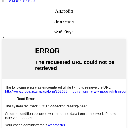
Имэйл илгээх
Андройд
Линкедин
Фэйсбүүк
x