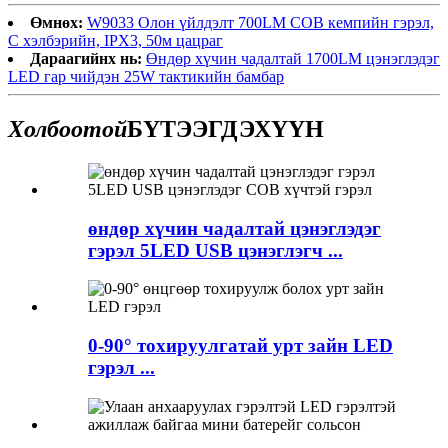
Өмнөх:
W9033 Олон үйлдэлт 700LM COB кемпийн гэрэл,
C хэлбэрийн, IPX3, 50м цацраг
Дараагийнх нь:
Өндөр хүчин чадалтай 1700LM цэнэглэдэг
LED гар чийдэн 25W тактикийн бамбар
Холбоотой
БҮТЭЭГДЭХҮҮН
өндөр хүчин чадалтай цэнэглэдэг
гэрэл 5LED USB цэнэглэгч ...
0-90° тохируулгатай урт зайн LED
гэрэл ...