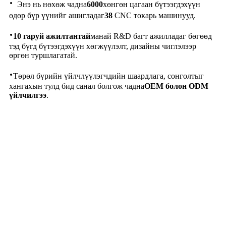
·
Энэ нь нөхөж чадна
6000
хөнгөн цагаан бүтээгдэхүүн
өдөр бүр үүнийг ашигладаг
38
CNC токарь машинууд.
·
10 гаруй ажилтантай
манай R&D багт ажилладаг бөгөөд
тэд бүгд бүтээгдэхүүн хөгжүүлэлт, дизайны чиглэлээр
өргөн туршлагатай.
·
Төрөл бүрийн үйлчлүүлэгчдийн шаардлага, сонголтыг
хангахын тулд бид санал болгож чадна
OEM болон ODM
үйлчилгээ
.