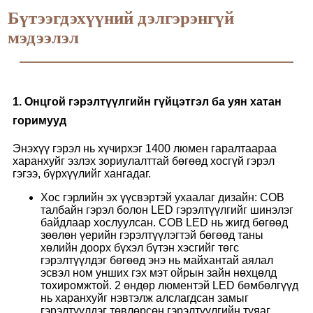
Бүтээгдэхүүний дэлгэрэнгүй
мэдээлэл
1. Онцгой гэрэлтүүлгийн гүйцэтгэл ба уян хатан
горимууд
Энэхүү гэрэл нь хүчирхэг 1400 люмен гаралтаараа
харанхуйг эзлэх зориулалттай бөгөөд хосгүй гэрэл
гэгээ, бүрхүүлийг хангадаг.
Хос гэрлийн эх үүсвэртэй ухаалаг дизайн: COB
талбайн гэрэл болон LED гэрэлтүүлгийг шинэлэг
байдлаар хослуулсан. COB LED нь жигд бөгөөд
зөөлөн үерийн гэрэлтүүлэгтэй бөгөөд таны
хөлийн доорх бүхэл бүтэн хэсгийг төгс
гэрэлтүүлдэг бөгөөд энэ нь майхантай аялал
эсвэл ном унших гэх мэт ойрын зайн нөхцөлд
тохиромжтой. 2 өндөр люментэй LED бөмбөлгүүд
нь харанхуйг нэвтэлж алслагдсан замыг
гэрэлтүүлдэг төвлөрсөн гэрэлтүүлгийн туяаг