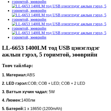
LL-6653 1400LM тод USB цэнэглэдэг
ажлын гэрэл, 5 горимтой, зөөврийн
Товч тайлбар:
1. Материал:
ABS
2. LED гэрэл:
COB; COB + LED; COB + 2 LED
3. Ваттын хүчин чадал:
5W
4. Люмен:
1400лм
5. Батерей:
1 x 18650 (1200mAh)