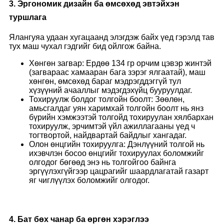
3. Эргономик дизайн ба өмсөхөд эвтэйхэн
туршлага
Ялангуяа удаан хугацаанд элэгдэж байх үед гэрэлд тав
тух маш чухал гэдгийг бид ойлгож байна.
Хөнгөн загвар: Ердөө 134 гр орчим цэвэр жинтэй
(загвараас хамааран бага зэрэг ялгаатай), маш
хөнгөн, өмсөхөд бараг мэдрэгддэггүй тул
хүзүүний ачааллыг мэдэгдэхүйц бууруулдаг.
Тохируулж болдог толгойн боолт: Зөөлөн,
амьсгалдаг уян харимхай толгойн боолт нь янз
бүрийн хэмжээтэй толгойд тохируулан хялбархан
тохируулж, эрчимтэй үйл ажиллагааны үед ч
тогтвортой, найдвартай байдлыг хангадаг.
Олон өнцгийн тохируулга: Дэнлүүний толгой нь
ихэвчлэн босоо өнцгийг тохируулах боломжийг
олгодог бөгөөд энэ нь толгойгоо байнга
эргүүлэхгүйгээр цацрагийг шаардлагатай газарт
яг чиглүүлэх боломжийг олгодог.
4. Бат бөх чанар ба өргөн хэрэглээ