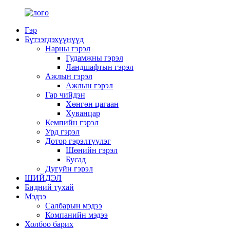
Гэр
Бүтээгдэхүүнүүд
Нарны гэрэл
Гудамжны гэрэл
Ландшафтын гэрэл
Ажлын гэрэл
Ажлын гэрэл
Гар чийдэн
Хөнгөн цагаан
Хуванцар
Кемпийн гэрэл
Урд гэрэл
Дотор гэрэлтүүлэг
Шөнийн гэрэл
Бусад
Дугуйн гэрэл
ШИЙДЭЛ
Бидний тухай
Мэдээ
Салбарын мэдээ
Компанийн мэдээ
Холбоо барих