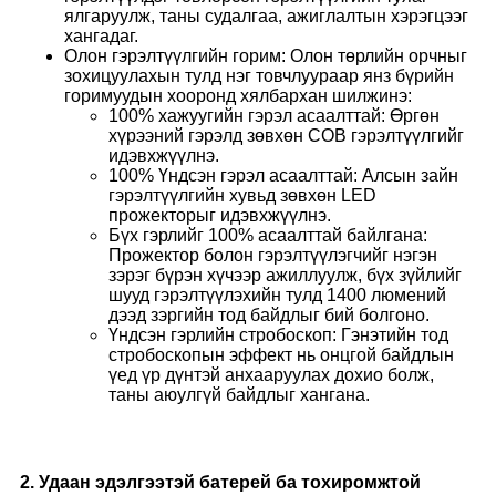
ялгаруулж, таны судалгаа, ажиглалтын хэрэгцээг
хангадаг.
Олон гэрэлтүүлгийн горим: Олон төрлийн орчныг
зохицуулахын тулд нэг товчлуураар янз бүрийн
горимуудын хооронд хялбархан шилжинэ:
100% хажуугийн гэрэл асаалттай: Өргөн
хүрээний гэрэлд зөвхөн COB гэрэлтүүлгийг
идэвхжүүлнэ.
100% Үндсэн гэрэл асаалттай: Алсын зайн
гэрэлтүүлгийн хувьд зөвхөн LED
прожекторыг идэвхжүүлнэ.
Бүх гэрлийг 100% асаалттай байлгана:
Прожектор болон гэрэлтүүлэгчийг нэгэн
зэрэг бүрэн хүчээр ажиллуулж, бүх зүйлийг
шууд гэрэлтүүлэхийн тулд 1400 люмений
дээд зэргийн тод байдлыг бий болгоно.
Үндсэн гэрлийн стробоскоп: Гэнэтийн тод
стробоскопын эффект нь онцгой байдлын
үед үр дүнтэй анхааруулах дохио болж,
таны аюулгүй байдлыг хангана.
2. Удаан эдэлгээтэй батерей ба тохиромжтой