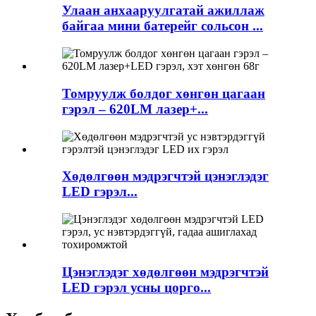
Улаан анхааруулгатай ажиллаж
байгаа мини батерейг сольсон ...
Томруулж болдог хөнгөн цагаан
гэрэл – 620LM лазер+...
Хөдөлгөөн мэдрэгчтэй цэнэглэдэг
LED гэрэл...
Цэнэглэдэг хөдөлгөөн мэдрэгчтэй
LED гэрэл усны цорго...