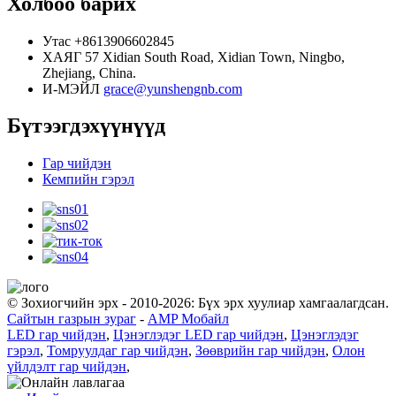
Холбоо барих
Утас
+8613906602845
ХАЯГ
57 Xidian South Road, Xidian Town, Ningbo,
Zhejiang, China.
И-МЭЙЛ
grace@yunshengnb.com
Бүтээгдэхүүнүүд
Гар чийдэн
Кемпийн гэрэл
© Зохиогчийн эрх - 2010-2026: Бүх эрх хуулиар хамгаалагдсан.
Сайтын газрын зураг
-
AMP Мобайл
LED гар чийдэн
,
Цэнэглэдэг LED гар чийдэн
,
Цэнэглэдэг
гэрэл
,
Томруулдаг гар чийдэн
,
Зөөврийн гар чийдэн
,
Олон
үйлдэлт гар чийдэн
,