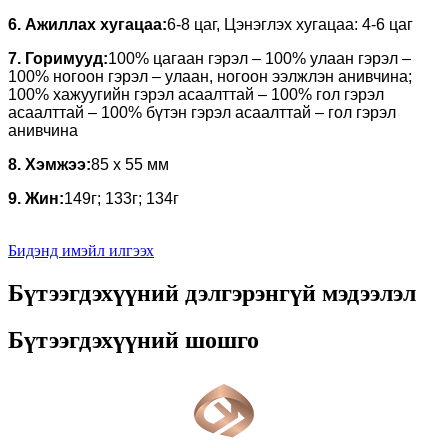
6. Ажиллах хугацаа:
6-8 цаг, Цэнэглэх хугацаа: 4-6 цаг
7. Горимууд:
100% цагаан гэрэл – 100% улаан гэрэл –
100% ногоон гэрэл – улаан, ногоон ээлжлэн анивчина;
100% хажуугийн гэрэл асаалттай – 100% гол гэрэл
асаалттай – 100% бүтэн гэрэл асаалттай – гол гэрэл
анивчина
8. Хэмжээ:
85 х 55 мм
9. Жин:
149г; 133г; 134г
Бидэнд имэйл илгээх
Бүтээгдэхүүний дэлгэрэнгүй мэдээлэл
Бүтээгдэхүүний шошго